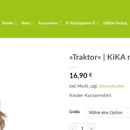
Kinder
Baby
Accessoires
% Schnäppchen %
Edition Sontag
»Traktor« | KiKA 
16,90
€
inkl. MwSt.
zzgl.
Versandkosten
Kinder-Kurzarmshirt
Größe
»Traktor« | KiKA royalblau Menge