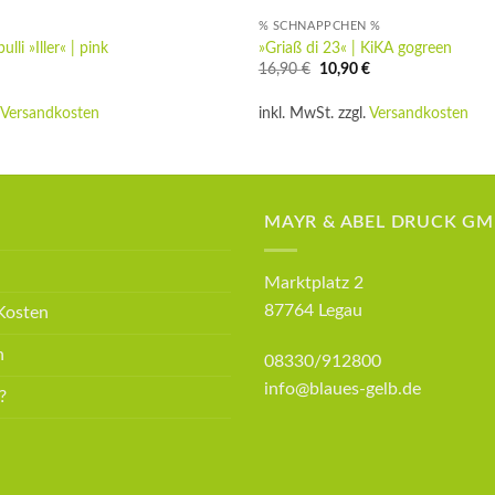
% SCHNÄPPCHEN %
li »Iller« | pink
»Griaß di 23« | KiKA gogreen
Ursprünglicher
Aktueller
16,90
€
10,90
€
Preis
Preis
war:
ist:
.
Versandkosten
inkl. MwSt.
zzgl.
Versandkosten
16,90 €
10,90 €.
MAYR & ABEL DRUCK G
Marktplatz 2
87764 Legau
Kosten
n
08330/912800
info@blaues-gelb.de
?