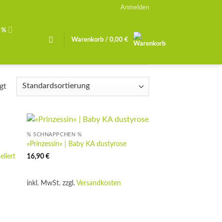
Anmelden
 %
Warenkorb /
0,00
€
gt
% SCHNÄPPCHEN %
»Prinzessin« | Baby KA dustyrose
eliert
16,90
€
inkl. MwSt.
zzgl.
Versandkosten