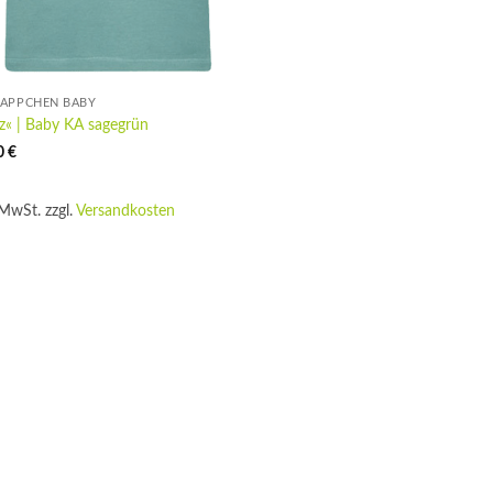
ÄPPCHEN BABY
nz« | Baby KA sagegrün
0
€
 MwSt.
zzgl.
Versandkosten