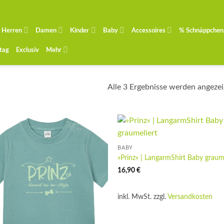
Herren
Damen
Kinder
Baby
Accessoires
% Schnäppchen
ntag
Exclusiv
Mehr
Alle 3 Ergebnisse werden angezei
BABY
»Prinz« | LangarmShirt Baby graum
16,90
€
inkl. MwSt.
zzgl.
Versandkosten