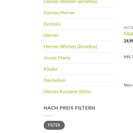
Damen-Westen (ärmellos)
Damen/Herren
Exclusiv
MÜT
Kapp
Herren
24,9
Herren-Westen (ärmellos)
inkl.
Jessas Maria
Kinder
Neuheiten
Neu-
Herren Kurzarm-Shirts
NACH PREIS FILTERN
Min.
Max.
FILTER
Preis
Preis