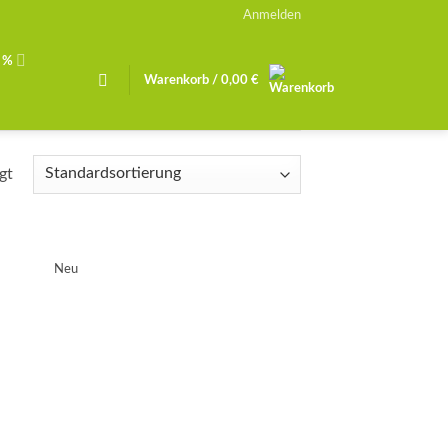
Anmelden
 %
Warenkorb /
0,00
€
gt
Neu