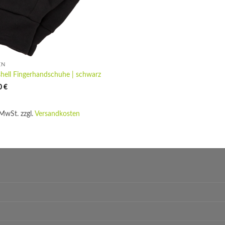
EN
shell Fingerhandschuhe | schwarz
0
€
 MwSt.
zzgl.
Versandkosten