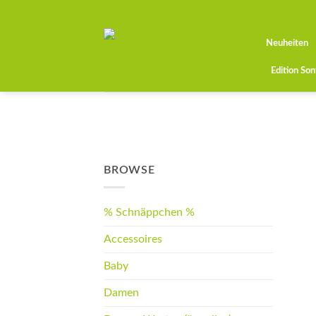
Zum
Inhalt
springen
Neuheiten
Edition So
BROWSE
% Schnäppchen %
Accessoires
Baby
Damen