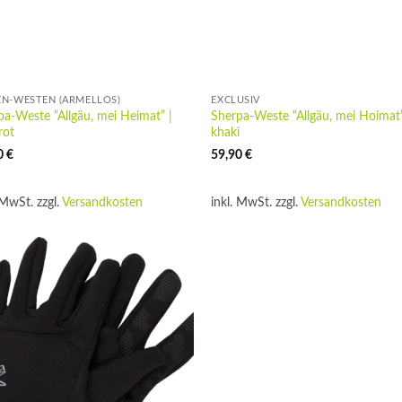
N-WESTEN (ÄRMELLOS)
EXCLUSIV
pa-Weste “Allgäu, mei Heimat” |
Sherpa-Weste “Allgäu, mei Hoimat”
rot
khaki
0
€
59,90
€
 MwSt.
zzgl.
Versandkosten
inkl. MwSt.
zzgl.
Versandkosten