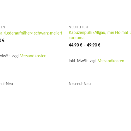
ZEN
NEUHEITEN
Kapuzenpulli »Allgäu, mei Hoimat 2
a »Lederaufnäher« schwarz-meliert
curcuma
0
€
44,90
€
–
49,90
€
 MwSt.
zzgl.
Versandkosten
inkl. MwSt.
zzgl.
Versandkosten
nui-Neu
Neu-nui-Neu