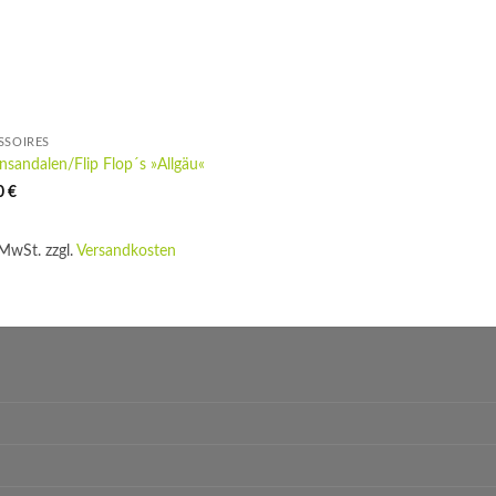
SSOIRES
nsandalen/Flip Flop´s »Allgäu«
0
€
 MwSt.
zzgl.
Versandkosten