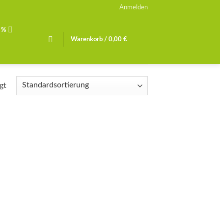
Anmelden
 %
Warenkorb /
0,00
€
gt