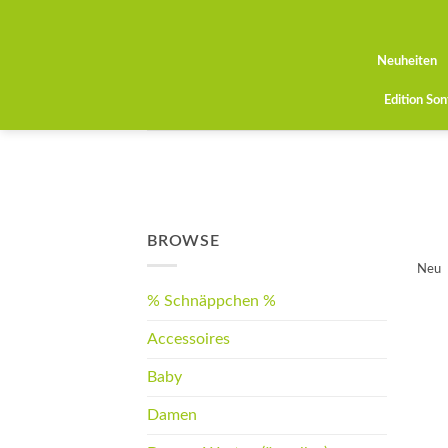
Zum
Inhalt
springen
Neuheiten
Edition So
BROWSE
Neu
% Schnäppchen %
Accessoires
Baby
Damen