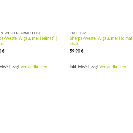
N-WESTEN (ÄRMELLOS)
EXCLUSIV
pa-Weste “Allgäu, mei Heimat” |
Sherpa-Weste “Allgäu, mei Hoimat”
rot
khaki
0
€
59,90
€
 MwSt.
zzgl.
Versandkosten
inkl. MwSt.
zzgl.
Versandkosten