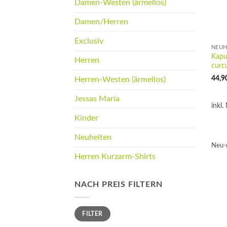
Damen-Westen (ärmellos)
Damen/Herren
Exclusiv
NEUH
Kapuz
Herren
curc
44,9
Herren-Westen (ärmellos)
Jessas Maria
inkl.
Kinder
Neuheiten
Neu-
Herren Kurzarm-Shirts
NACH PREIS FILTERN
Min.
Max.
FILTER
Preis
Preis