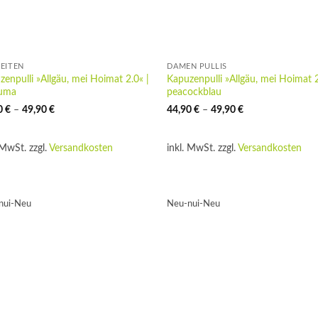
EITEN
DAMEN PULLIS
enpulli »Allgäu, mei Hoimat 2.0« |
Kapuzenpulli »Allgäu, mei Hoimat 2
uma
peacockblau
0
€
–
49,90
€
44,90
€
–
49,90
€
 MwSt.
zzgl.
Versandkosten
inkl. MwSt.
zzgl.
Versandkosten
nui-Neu
Neu-nui-Neu